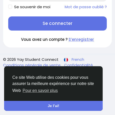
Se souvenir de moi
Mot de passe oublié ?
Se connecter
Vous avez un compte ?
S’enregistrer
© 2026 Yay Student Connect
French
Conditions générale de vente
Confidentialité
Contactez nous
Annuaire
Ce site Web utilise des cookies pour vous
assurer la meilleure expérience sur notre site
Web
Pour en savoir plus
Je l’ai!