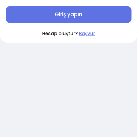
Giriş yapın
Hesap oluştur?
Başvur